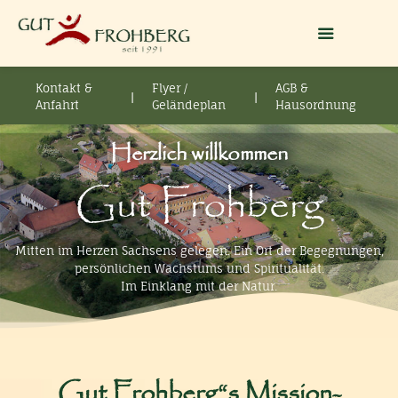
Kontakt &
Flyer /
AGB &
|
|
Anfahrt
Geländeplan
Hausordnung
Herzlich willkommen
Gut Frohberg
Mitten im Herzen Sachsens gelegen. Ein Ort der Begegnungen,
persönlichen Wachstums und Spiritualität.
Im Einklang mit der Natur.
Gut Frohberg“s Mission-