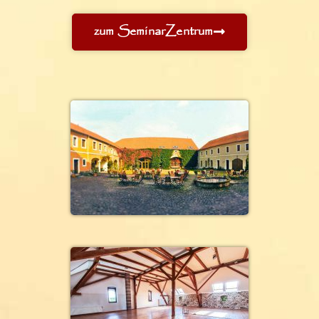
zum SeminarZentrum