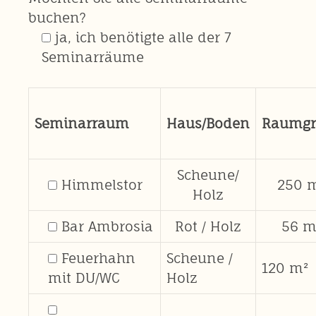
buchen?
ja, ich benötigte alle der 7
Seminarräume
Seminarraum
Haus/Boden
Raumgr
Scheune/
Himmelstor
250 
Holz
Bar Ambrosia
Rot / Holz
56 m
Feuerhahn
Scheune /
120 m²
mit DU/WC
Holz