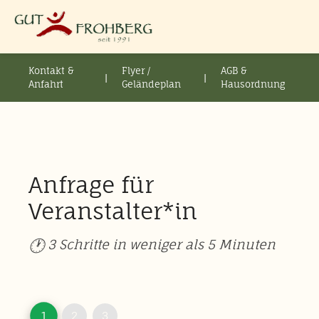
Kontakt &
Flyer /
AGB &
|
|
Anfahrt
Geländeplan
Hausordnung
Anfrage für
Veranstalter*in
🕐
3 Schritte in weniger als 5
Minuten
1
2
3