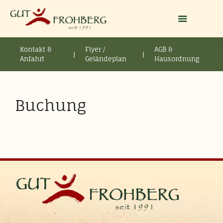
Kontakt &
Flyer /
AGB &
|
|
Anfahrt
Geländeplan
Hausordnung
Buchung