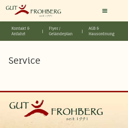
Kontakt &
Flyer /
AGB &
|
|
Anfahrt
Geländeplan
Hausordnung
Service